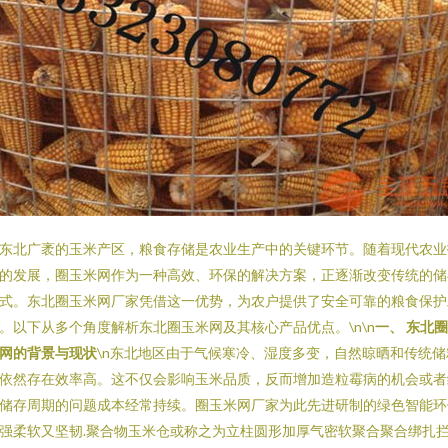
东北广袤的玉米产区，粮食存储是农业生产中的关键环节。随着现代农业
的发展，圈玉米网作为一种高效、环保的解决方案，正逐渐改变传统的储
式。东北圈玉米网厂家凭借这一优势，为农户提供了安全可靠的粮食保护
。以下从多个角度解析东北圈玉米网及其核心产品优点。\n\n
一、 东北
网的背景与现状
\n东北地区由于气候寒冷、湿度多变，自然晾晒和传统储
依然存在效率高。这不仅会影响玉米品质，反而增加造粒霉病的机会或者
储存周期的问题成本经常持续。圈玉米网厂家为此先进研制的绿色智能环
强柔软又坚韧.聚合物玉米仓或称之为立柱圆形加厚气密软聚合聚合绑扎