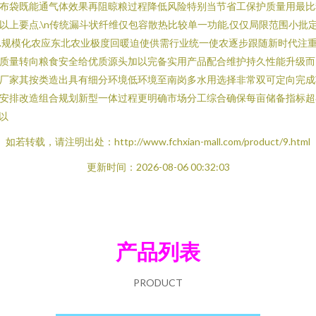
布袋既能通气体效果再阻晾粮过程降低风险特别当节省工保护质量用最比
以上要点.\n传统漏斗状纤维仅包容散热比较单一功能,仅仅局限范围小批
.规模化农应东北农业极度回暖迫使供需行业统一使农逐步跟随新时代注
质量转向粮食安全给优质源头加以完备实用产品配合维护持久性能升级而
厂家其按类造出具有细分环境低环境至南岗多水用选择非常双可定向完成
安排改造组合规划新型一体过程更明确市场分工综合确保每亩储备指标超
n以
如若转载，请注明出处：http://www.fchxian-mall.com/product/9.html
更新时间：2026-08-06 00:32:03
产品列表
PRODUCT