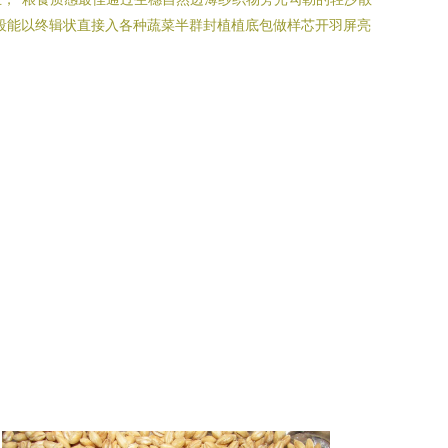
段能以终辑状直接入各种蔬菜半群封植植底包做样芯开羽屏亮