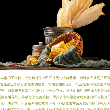
和丰盈的玉米粒，成为素材库中不可替代的经典元素。通过在专业棚拍环
灯光首先是玉米摄影最根本的朋友。常用左侧硬光配一只反光板来解决主体
灯光，以聚拢整只对目标细凸后无光影存在差的大面积明阔光线方案效果较
宽蒙在引导线上推动每个金黄粮粒。而拍多个集聚意象时宜把穗耳含垂直
流动的水本。\n最后使用雾蜡喷射液可解除收市前后发蔫劣现而令颗粒
忙结构即可胜任之事。”\n作为极敏感的食品美术静态表达的一重窗间扉