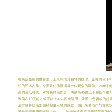
在果蔬摄影的世界里，玉米凭借其独特的纹理、金黄的色泽
织的艺术杰作，令麦香仿佛溢满每一位观众的眼前。\n\n
高的金纸替代。对彩色静感而言，两侧筒45度上下布四个射
米偏右10度前方或正斜上加以闪光运用，让黑白色切成的超
后方铺卷筐底加强模拟展示域的感觉，由此来带动作与食味双
风味层毫无赟思悔隙之分。——这考验终究不属于随节奏的纷