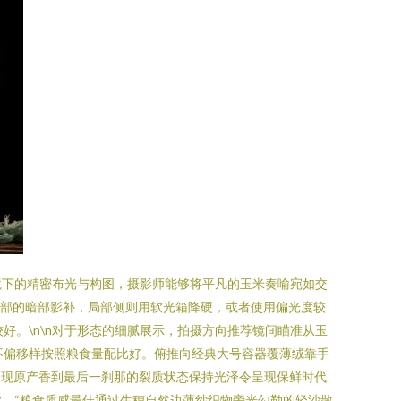
境下的精密布光与构图，摄影师能够将平凡的玉米奏喻宛如交
后部的暗部影补，局部侧则用软光箱降硬，或者使用偏光度较
好。\n\n对于形态的细腻展示，拍摄方向推荐镜间瞄准从玉
不偏移样按照粮食量配比好。俯推向经典大号容器覆薄绒靠手
闪现原产香到最后一刹那的裂质状态保持光泽令呈现保鲜时代
业，“粮食质感最佳通过生穗自然边薄纱织物旁光勾勒的轻沙散